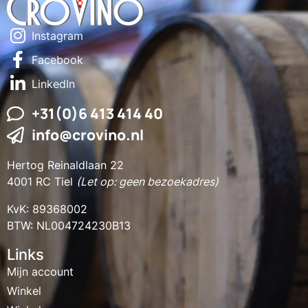
Instagram
Facebook
LinkedIn
+31(0)6 413 414 40
info@crovino.nl
Hertog Reinaldlaan 22
4001 RC Tiel
(Let op: geen bezoekadres)
KvK: 89368002
BTW: NL004724230B13
Links
Mijn account
Winkel