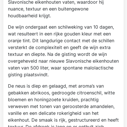
Slavonische eikenhouten vaten, waardoor hij
nuance, textuur en een buitengewone
houdbaarheid krijgt.
De wijn ondergaat een schilweking van 10 dagen,
wat resulteert in een rijke gouden kleur met een
oranje tint. Dit langdurige contact met de schillen
versterkt de complexiteit en geeft de wijn extra
textuur en diepte. Na de gisting wordt de wijn
overgeheveld naar nieuwe Slavonische eikenhouten
vaten van 500 liter, waar spontane malolactische
gisting plaatsvindt.
De neus is diep en gelaagd, met aroma’s van
gebakken abrikoos, gedroogde citroenschil, witte
bloemen en honingzoete kruiden, prachtig
verweven met tonen van geroosterde amandelen,
vanille en een delicate rokerigheid van het
eikenhout. De smaak is rijk, gestructureerd en heeft
textuur. De afdronk is lang en er onthult zich