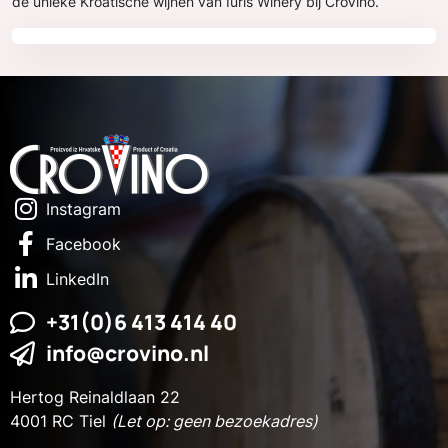
de unieke Kroatische wijnen van Iuris Winery bij CroVino.
Instagram
Facebook
LinkedIn
+31(0)6 413 414 40
info@crovino.nl
Hertog Reinaldlaan 22
4001 RC Tiel
(Let op: geen bezoekadres)