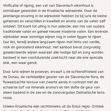
Vinificatie of rijping, een vat van Slavonisch eikenhout is
onmisbaar geworden in de Kroatische wijnwereld. Door de
jarenlange ervaring in de wijnkelder hebben ze bij Iuris de kleine
geheimen en verschillen in kwaliteit en aroma van de vaten zelf
ontdekt. Dit komt tot uiting in hun selectie: een mix van oudere
traditionele vaten en geheel nieuwe moderne vaten. Een levende
wijnkelder waar sommige wijnen nog in vaten liggen te rijpen
(sur lie), terwijl andere langzaam rijpen met hints van vanille,
rook en geroosterd eikenhout. Het aanbod bevat zorgvuldig
geselecteerde wijnen waaraan alle nodige tijd en zorg worden
besteed in een voortdurende zoektocht naar die ene speciale
slok, een waar genot.
Door Iuris-wijnen te proeven, ervaart u de ochtendfrisheid van
de Donau, de verleidelijke geuren van de Slavonische flora, de
fluweelzachte textuur van zwarte aarde in contrast met de
schaarse turf vol minerale aroma's en ten slotte de geur van
steen badend in de zee en de zonovergoten Dalmatische terra
rossa.
Unieke Kroatische wijn rechtstreeks uit de Erdut regio. Ontdek