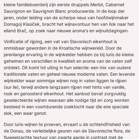
kleine familieboerderij zijn eerste druppels Merlot, Cabernet
Sauvignon en Sauvignon Blanc produceerde. In de loop der
jaren, onder leiding van de scherpe neus van hoofdwijnmaker
Domagoj Klasiček, bracht het wijnavontuur hen van Ilok naar het
eiland Brač, op zoek naar nieuwe aroma's en wijnuitdagingen.
Vinificatie of rijping, een vat van Slavonisch eikenhout is
onmisbaar geworden in de Kroatische wijnwereld. Door de
jarenlange ervaring in de wijnkelder hebben ze bij Iuris de kleine
geheimen en verschillen in kwaliteit en aroma van de vaten zelf
ontdekt. Dit komt tot uiting in hun selectie: een mix van oudere
traditionele vaten en geheel nieuwe moderne vaten. Een levende
wijnkelder waar sommige wijnen nog in vaten liggen te rijpen
(sur lie), terwijl andere langzaam rijpen met hints van vanille,
rook en geroosterd eikenhout. Het aanbod bevat zorgvuldig
geselecteerde wijnen waaraan alle nodige tijd en zorg worden
besteed in een voortdurende zoektocht naar die ene speciale
slok, een waar genot.
Door Iuris-wijnen te proeven, ervaart u de ochtendfrisheid van
de Donau, de verleidelijke geuren van de Slavonische flora, de
fluweelzachte textuur van zwarte aarde in contrast met de