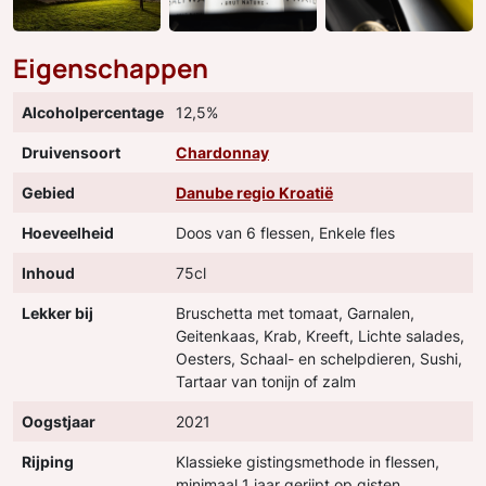
Eigenschappen
Alcoholpercentage
12,5%
Druivensoort
Chardonnay
Gebied
Danube regio Kroatië
Hoeveelheid
Doos van 6 flessen, Enkele fles
Inhoud
75cl
Lekker bij
Bruschetta met tomaat, Garnalen,
Geitenkaas, Krab, Kreeft, Lichte salades,
Oesters, Schaal- en schelpdieren, Sushi,
Tartaar van tonijn of zalm
Oogstjaar
2021
Rijping
Klassieke gistingsmethode in flessen,
minimaal 1 jaar gerijpt op gisten