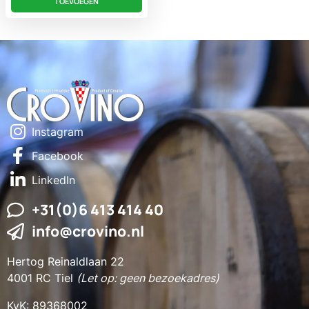
TOEVOEGEN
Instagram
Facebook
LinkedIn
+31(0)6 413 414 40
info@crovino.nl
Hertog Reinaldlaan 22
4001 RC Tiel
(Let op: geen bezoekadres)
KvK: 89368002